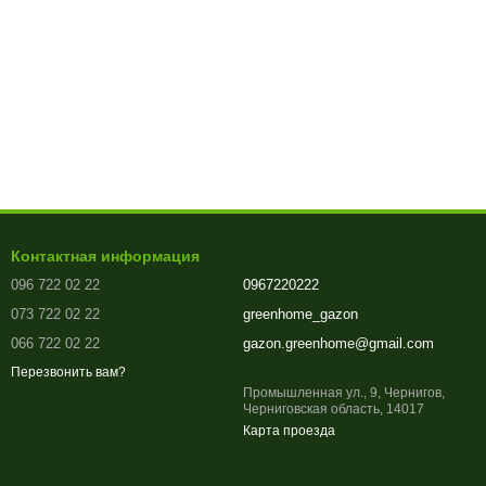
Контактная информация
096 722 02 22
0967220222
073 722 02 22
greenhome_gazon
066 722 02 22
gazon.greenhome@gmail.com
Перезвонить вам?
Промышленная ул., 9, Чернигов,
Черниговская область, 14017
Карта проезда