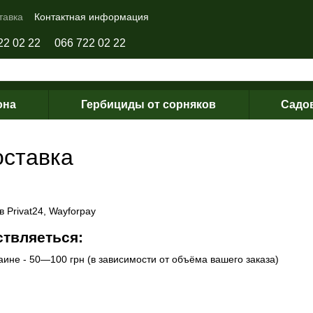
тавка
Контактная информация
22 02 22
066 722 02 22
она
Гербициды от сорняков
Садо
оставка
 Privat24, Wayforpay
ствляеться:
аине - 50—100 грн (в зависимости от объёма вашего заказа)