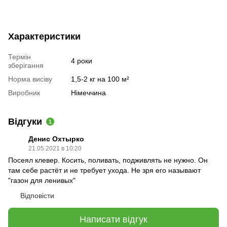
Характеристики
Термін
4 роки
зберігання
Норма висіву
1,5-2 кг на 100 м²
Виробник
Німеччина
Відгуки
1
Денис Охтырко
21.05.2021 в 10:20
Посеял клевер. Косить, поливать, подживлять не нужно. Он
там себе растёт и не требует ухода. Не зря его называют
"газон для ленивых"
Відповісти
Написати відгук