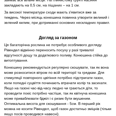
займає все вільне місце. На глинистому грунті насіння
закладають на 0,5 см, на піщаних – на 1 см.
За високої температури сходи мають з'явитися вже за
тиждень. Через місяць конюшина повинна утворити великий і
зелений килим, при дотриманні основних нескладних правил.
Догляд за газоном
Ця багаторічна рослина не потребує особливого догляду.
Рівендел відмінно переносить посуху у разі тривалої
відсутності дощу та додаткового поливу. Конюшина стійка до
витоптування.
Конюшину рекомендується регулярно скошувати, так як вона
може розноситися вітром по всій території та грядкам. Для
стимуляції повторного цвітіння потрібно підстригати газон,
коли попедні суцвіття починають втрачати колір та засихати.
Якщо на газоні час-від-часу людно чи граються діти, то
проводити покіс потрібно частіше, так як квітнуча конюшина
може приваблювати бджіл і є ризик бути вкушеним.
Оптимальна висота для скошування - 5см. В перший рік
можна не косити Рівендел, щоб газон достатньо зміцнів (тільки
якщо посів проводився навесні).