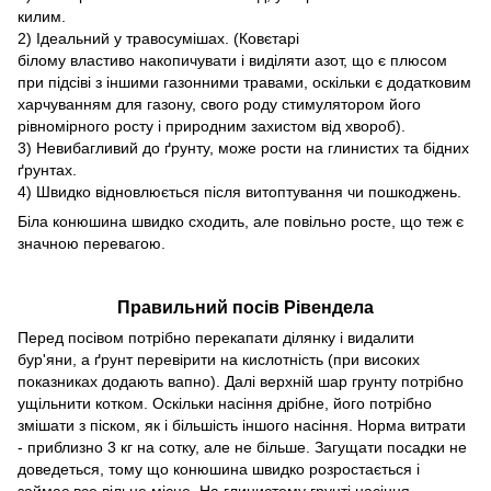
килим.
2) Ідеальний у травосумішах. (Ковєтарі
білому властиво накопичувати і виділяти азот, що є плюсом
при підсіві з іншими газонними травами, оскільки є додатковим
харчуванням для газону, свого роду стимулятором його
рівномірного росту і природним захистом від хвороб).
3) Невибагливий до ґрунту, може рости на глинистих та бідних
ґрунтах.
4) Швидко відновлюється після витоптування чи пошкоджень.
Біла конюшина швидко сходить, але повільно росте, що теж є
значною перевагою.
Правильний посів Рівендела
Перед посівом потрібно перекапати ділянку і видалити
бур'яни, а ґрунт перевірити на кислотність (при високих
показниках додають вапно). Далі верхній шар грунту потрібно
ущільнити котком. Оскільки насіння дрібне, його потрібно
змішати з піском, як і більшість іншого насіння. Норма витрати
- приблизно 3 кг на сотку, але не більше. Загущати посадки не
доведеться, тому що конюшина швидко розростається і