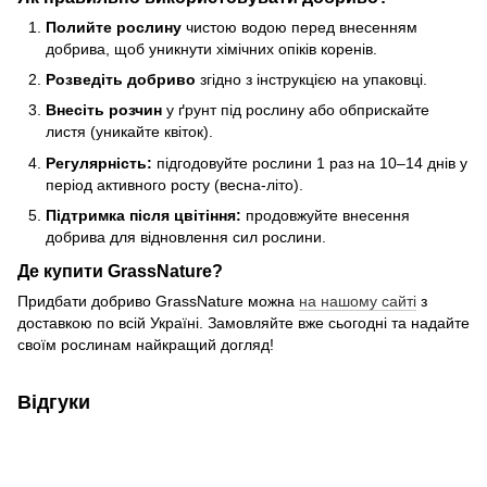
Полийте рослину
чистою водою перед внесенням
добрива, щоб уникнути хімічних опіків коренів.
Розведіть добриво
згідно з інструкцією на упаковці.
Внесіть розчин
у ґрунт під рослину або обприскайте
листя (уникайте квіток).
Регулярність:
підгодовуйте рослини 1 раз на 10–14 днів у
період активного росту (весна-літо).
Підтримка після цвітіння:
продовжуйте внесення
добрива для відновлення сил рослини.
Де купити GrassNature?
Придбати добриво GrassNature можна
на нашому сайті
з
доставкою по всій Україні. Замовляйте вже сьогодні та надайте
своїм рослинам найкращий догляд!
Відгуки