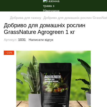
Добрива для газону
Добриво для домашніх рослин GrassNatu
Добриво для домашніх рослин
GrassNature Agrogreen 1 кг
Артикул:
1031
Написати відгук
−21%