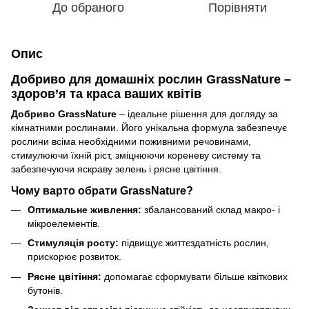
До обраного
Порівняти
Опис
Добриво для домашніх рослин GrassNature –
здоров’я та краса ваших квітів
Добриво GrassNature
– ідеальне рішення для догляду за
кімнатними рослинами. Його унікальна формула забезпечує
рослини всіма необхідними поживними речовинами,
стимулюючи їхній ріст, зміцнюючи кореневу систему та
забезпечуючи яскраву зелень і рясне цвітіння.
Чому варто обрати GrassNature?
Оптимальне живлення:
збалансований склад макро- і
мікроелементів.
Стимуляція росту:
підвищує життєздатність рослин,
прискорює розвиток.
Рясне цвітіння:
допомагає сформувати більше квіткових
бутонів.