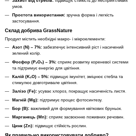
Захист від стресів:
підвищує стійкість до несприятливих
умов.
Простота використання:
зручна форма і легкість
застосування.
Склад добрива GrassNature
Продукт містить необхідні макро- і мікроелементи:
Азот (N) – 7%:
забезпечує інтенсивний ріст і насичений
зелений колір.
Фосфор (P₂O₅) – 3%:
сприяє розвитку кореневої системи
та підтримує енергію для цвітіння.
Калій (K₂O) – 5%:
підвищує імунітет, зміцнює стебла та
стимулює довготривале цвітіння.
Залізо (Fe):
усуває хлороз, покращує насиченість листя.
Магній (Mg):
підтримує процес фотосинтезу.
Бор (B):
важливий для формування квіткових бруньок.
Марганець (Mn):
сприяє засвоєнню поживних речовин.
Цинк (Zn):
підвищує стійкість рослин.
Як правильно використовувати добриво?