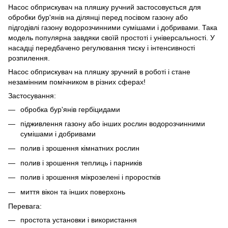
Насос обприскувач на пляшку ручний застосовується для
обробки бур'янів на ділянці перед посівом газону або
підгодівлі газону водорозчинними сумішами і добривами. Така
модель популярна завдяки своїй простоті і універсальності. У
насадці передбачено регулювання тиску і інтенсивності
розпилення.
Насос обприскувач на пляшку зручний в роботі і стане
незамінним помічником в різних сферах!
Застосування:
обробка бур'янів гербіцидами
підживлення газону або інших рослин водорозчинними
сумішами і добривами
полив і зрошення кімнатних рослин
полив і зрошення теплиць і парників
полив і зрошення мікрозелені і проростків
миття вікон та інших поверхонь
Перевага:
простота установки і використання