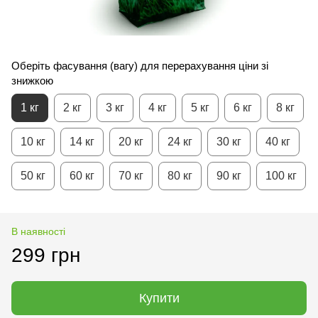
Оберіть фасування (вагу) для перерахування ціни зі
знижкою
1 кг
2 кг
3 кг
4 кг
5 кг
6 кг
8 кг
10 кг
14 кг
20 кг
24 кг
30 кг
40 кг
50 кг
60 кг
70 кг
80 кг
90 кг
100 кг
В наявності
299 грн
Купити