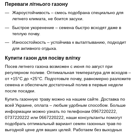
Переваги літнього газону
Жароустойчивость – смесь подобрана специально для
летнего климата, не боится засухи.
Быстрое укоренение – семена быстро всходят даже в
теплую почву.
Износостойкость – устойчива к вытаптыванию, подходит
для активного отдыха.
Купити газон для посіву влітку
Посев летнего газона возможен с июня по август при
регулярном поливе. Оптимальная температура для всходов –
от +15°C до +25°C. Подготовьте почву, равномерно разложите
семена и обеспечьте достаточный полив в первые недели
после посадки.
Купить газонную траву можно на нашем сайте. Доставка по
всей Украине, оплата – любым удобным способом. Больше
информации можно узнать по телефонам 0967220222,
0737220222 или 0667220222, наши консультанты помогут
подобрать оптимальный вариант семян газонных трав по
выгодной цене для ваших целей. Работаем без выходных