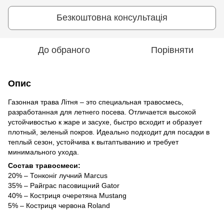
Безкоштовна консультація
До обраного
Порівняти
Опис
Газонная трава Літня – это специальная травосмесь,
разработанная для летнего посева. Отличается высокой
устойчивостью к жаре и засухе, быстро всходит и образует
плотный, зеленый покров. Идеально подходит для посадки в
теплый сезон, устойчива к вытаптыванию и требует
минимального ухода.
Состав травосмеси:
20% – Тонконіг лучний Marcus
35% – Райграс пасовищний Gator
40% – Костриця очеретяна Mustang
5% – Костриця червона Roland