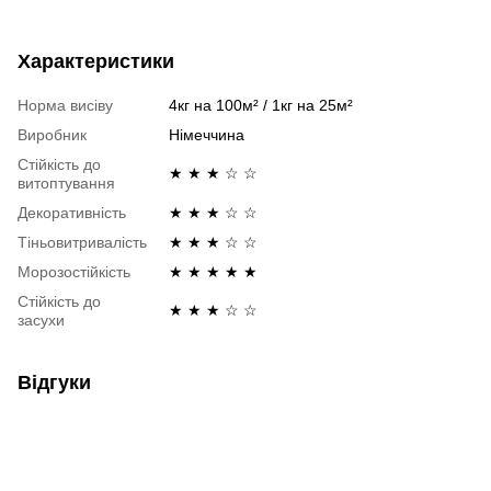
Характеристики
Норма висіву
4кг на 100м² / 1кг на 25м²
Виробник
Німеччина
Стійкість до
★ ★ ★ ☆ ☆
витоптування
Декоративність
★ ★ ★ ☆ ☆
Тіньовитривалість
★ ★ ★ ☆ ☆
Морозостійкість
★ ★ ★ ★ ★
Стійкість до
★ ★ ★ ☆ ☆
засухи
Відгуки