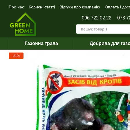
Перейти до основного контенту
Про нас
Корисні статті
Відгуки про компанію
Оплата і дос
096 722 02 22
073 7
Газонна трава
Добрива для газ
−21%