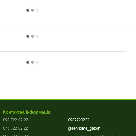
Контактна інформація
096 722 02 22
0967220222
073 722 02 22
greenhome_gazon