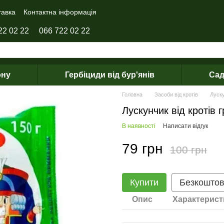
тавка
Контактна інформація
22 02 22
066 722 02 22
ону
Гербіциди від бур'янів
Сад
Головна
Засоби від кротів
Луску
Лускунчик від кротів 
В наявності
Написати відгук
79 грн
100 грн
Купити
Безкоштов
Опис
Характерист