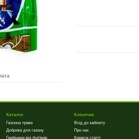
лата
Каталог
Клієнтам
Газонна трава
Вхід до кабінету
Добрива для газону
Про нас
Гербіциди від бур'янів
Корисні статті