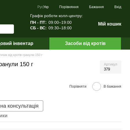
Порівняння
Рус
Укр
Бажання
Вхід
Графік роботи колл-центру:
ПН - ПТ:
09:00–19:00
Мій кошик
СБ - ВС:
09:30–18:00
овий інвентар
Засоби від кротів
нчик від кротів гранули 150 г
гранули 150 г
Артикул
379
Порівняти
В бажання
на консультація
ики