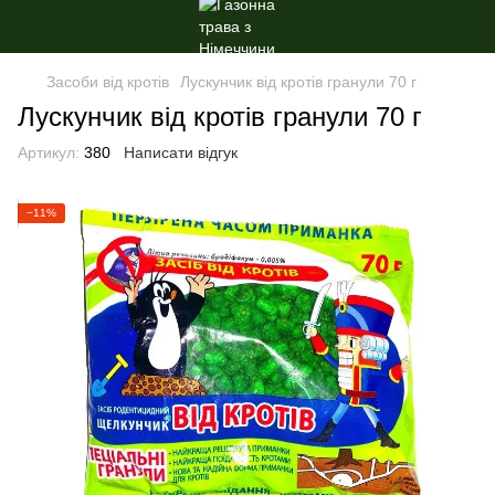
Засоби від кротів
Лускунчик від кротів гранули 70 г
Лускунчик від кротів гранули 70 г
Артикул:
380
Написати відгук
−11%