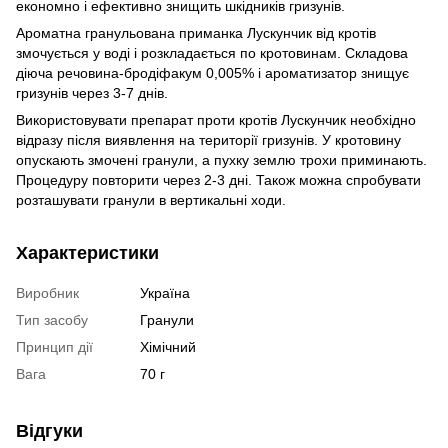
економно і ефективно знищить шкідників гризунів.
Ароматна гранульована приманка Лускунчик від кротів
змочується у воді і розкладається по кротовинам. Складова
діюча речовина-бродіфакум 0,005% і ароматизатор знищує
гризунів через 3-7 днів.
Використовувати препарат проти кротів Лускунчик необхідно
відразу після виявлення на території гризунів. У кротовину
опускають змочені гранули, а пухку землю трохи приминають.
Процедуру повторити через 2-3 дні. Також можна спробувати
розташувати гранули в вертикальні ходи.
Характеристики
Виробник
Україна
Тип засобу
Гранули
Принцип дії
Хімічний
Вага
70 г
Відгуки