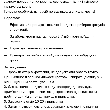
захисту декоративних газонів, овочевих, ягідних і квіткових
культур від кротів.
Головна особливість - засіб не відлякує, а знищує кротів!
Перевага:
Ефективний препарат, швидко і надовго прибирає гризунів
з території.
Загибель кротів настає через 3-7 діб, після поїдання
отрути.
Надає дію, навіть в разі звикання.
Препарат не небезпечний для людини, не забруднює
грунт.
Застосування:
1.
Зробити отвір в кротовині, не допускаючи обвалу грунту.
При наявності великої кількості кротовин вибрати ділянку з їх
більш щільним розташуванням.
2.
Для визначення діючого ходу, напередодні закладки
прим'яти грунт кротовини, якщо кротовина відновиться за
добу, то цей хід є придатним для приманки.
3.
Закласти в отвір 10-20 г приманки
4.
Закрити отвори картоном, засипати землею і позначити