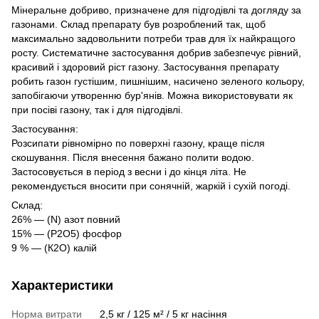
Мінеральне добриво, призначене для підгодівлі та догляду за
газонами. Склад препарату був розроблений так, щоб
максимально задовольнити потреби трав для їх найкращого
росту. Систематичне застосування добрив забезпечує рівний,
красивий і здоровий ріст газону. Застосування препарату
робить газон густішим, пишнішим, насичено зеленого кольору,
запобігаючи утворенню бур'янів. Можна використовувати як
при посіві газону, так і для підгодівлі.
Застосування:
Розсипати рівномірно по поверхні газону, краще після
скошування. Після внесення бажано полити водою.
Застосовується в період з весни і до кінця літа. Не
рекомендується вносити при сонячній, жаркій і сухій погоді.
Склад:
26% — (N) азот повний
15% — (Р2О5) фосфор
9 % — (К2О) калій
Характеристики
Норма витрати
2,5 кг / 125 м² / 5 кг насіння