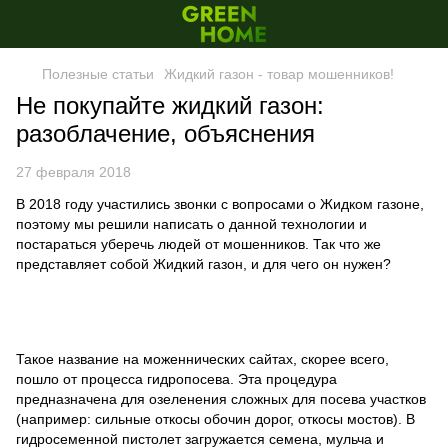
Полезные статьи
Жидкий газон - товар мошенников!
Не покупайте жидкий газон:
разоблачение, объяснения
27 февраля 2018
В 2018
году
участились звонки с вопросами о Жидком газоне,
поэтому мы решили написать о данной технологии и
постараться уберечь людей от мошенников. Так ч
то же
представляет собой Жидкий газон, и для чего он нужен?
Такое название на моженнических сайтах, скорее всего,
пошло от процесса гидропосева. Эта процедура
предназначена для озеленения сложных для посева участков
(например: сильные откосы обочин дорог, откосы мостов). В
гидросеменной пистолет загружается семена, мульча и