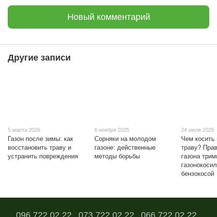
Новый комментарий
Другие записи
5 марта 2026
6 ноября 2025
24 июля 2025
Газон после зимы: как
Сорняки на молодом
Чем косить
восстановить траву и
газоне: действенные
траву? Пра
устранить повреждения
методы борьбы
газона три
газонокосил
бензокосой
096 722 02 22
073 722 02 22
066 722 02 22